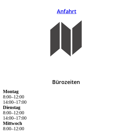
Anfahrt
Bürozeiten
Montag
8
:
00
–
12
:
00
14
:
00
–
17
:
00
Dienstag
8
:
00
–
12
:
00
14
:
00
–
17
:
00
Mittwoch
8
:
00
–
12
:
00