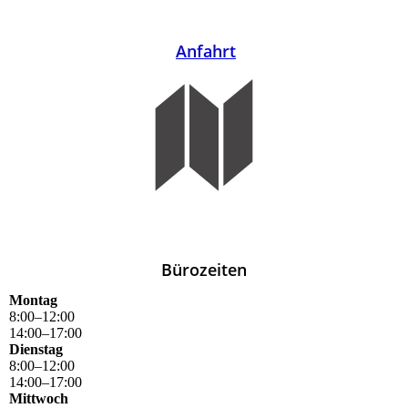
Anfahrt
Bürozeiten
Montag
8
:
00
–
12
:
00
14
:
00
–
17
:
00
Dienstag
8
:
00
–
12
:
00
14
:
00
–
17
:
00
Mittwoch