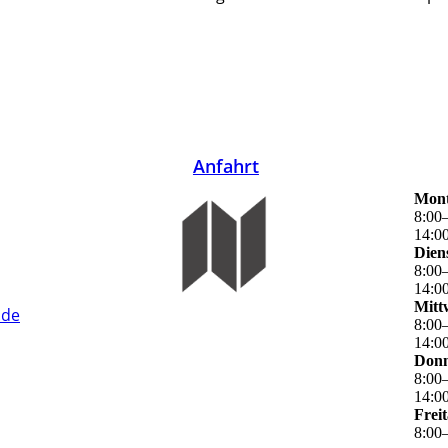
Anfahrt
Mon
8
:
00
14
:
0
Dien
8
:
00
14
:
0
Mitt
.de
8
:
00
14
:
0
Donn
8
:
00
14
:
0
Frei
8
:
00