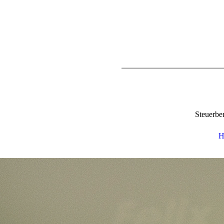
Steuerber
H