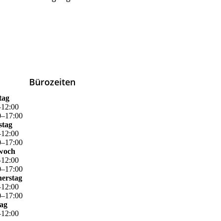
Bürozeiten
tag
–
12
:
00
0
–
17
:
00
stag
–
12
:
00
0
–
17
:
00
woch
–
12
:
00
0
–
17
:
00
erstag
–
12
:
00
0
–
17
:
00
tag
–
12
:
00